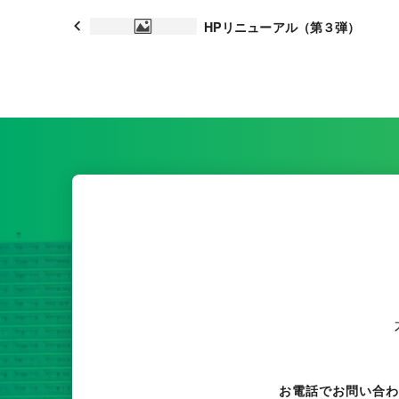
投
HPリニューアル（第３弾）
稿
ナ
ビ
ゲ
ー
シ
ョ
ン
お電話でお問い合