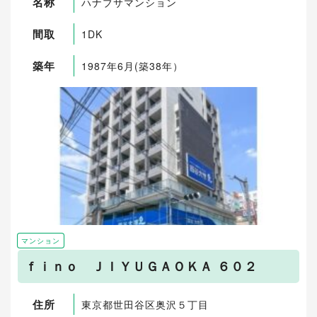
名称
ハナブサマンション
間取
1DK
築年
1987年6月(築38年）
マンション
ｆｉｎｏ ＪＩＹＵＧＡＯＫＡ ６０２
住所
東京都世田谷区奥沢５丁目