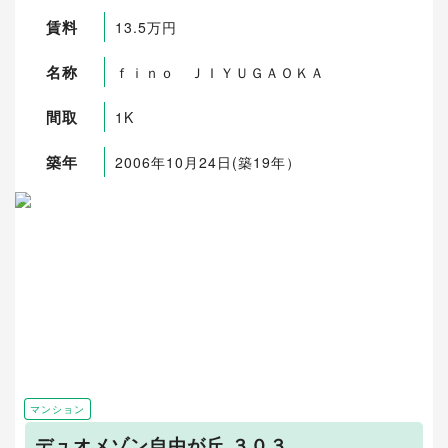
賃料
13.5万円
名称
ｆｉｎｏ ＪＩＹＵＧＡＯＫＡ
間取
1K
築年
2006年10月24日(築19年）
マンション
デュオメゾン自由が丘 ３０３