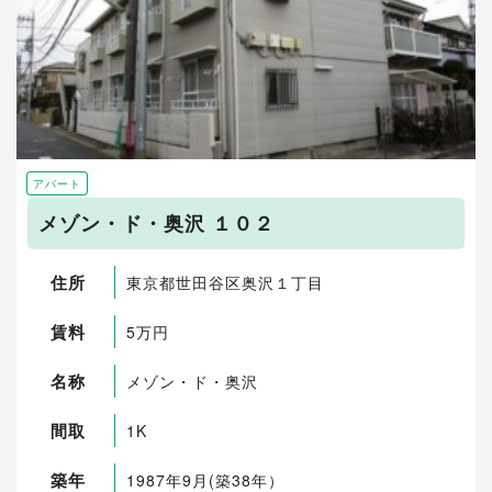
アパート
メゾン・ド・奥沢 １０２
住所
東京都世田谷区奥沢１丁目
賃料
5万円
名称
メゾン・ド・奥沢
間取
1K
築年
1987年9月(築38年）