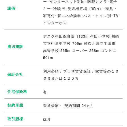
ー･インターネット対応･防犯カメラ･電子
設備
キー･冷暖房･洗濯機置場（室内）･家具・
家電付･省エネ給湯器･バス・トイレ別･TV
インターホン
アスク生田保育園 1133m 生田小学校 川崎
市立枡形中学校 706m 神奈川県立生田東
周辺施設
高等学校 565m スーパー 268m コンビニ
501m
利用必須 / プラザ賃貸保証 / 家賃等の１０
保証会社
０％または１２０％
住宅保険料
有
契約形態
普通借家・ 契約期間 24ヵ月
取引態様
媒介