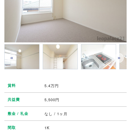
«
»
賃料
5.4
万円
共益費
5,500円
敷金 / 礼金
なし / 1ヶ月
間取
1K