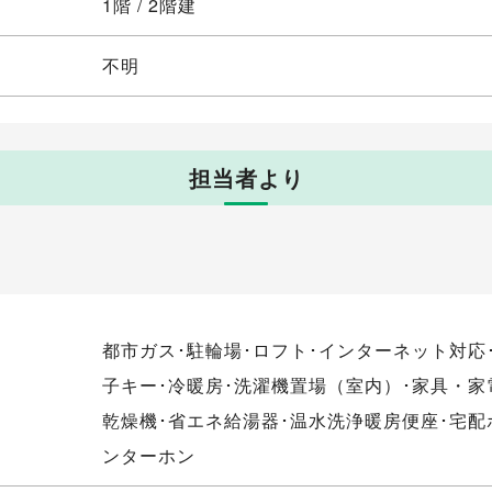
1階 / 2階建
不明
担当者より
都市ガス･駐輪場･ロフト･インターネット対応
子キー･冷暖房･洗濯機置場（室内）･家具・家
乾燥機･省エネ給湯器･温水洗浄暖房便座･宅配
ンターホン