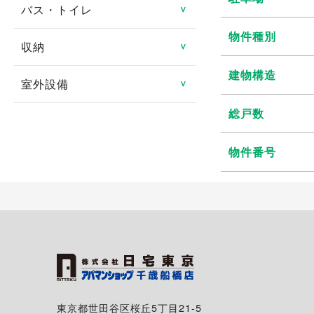
防犯カメラ
ロフト
バス・トイレ
システムキッチン
＞
分譲賃貸
ルームシェア可
都市ガス
地デジ対応TV付
24時間緊急対応
物件種別
メゾネット
ガスキッチン
タワーマンション
収納
バス・トイレ別
＞
二人入居可
プロパンガス
有線
管理人あり
エアコン
建物構造
ＩＨクッキングヒータ
室内洗濯機置き場
高齢者向け
室外設備
トランクルーム
＞
光ファイバー
ディンプルキー
1階
コンロ2口以上
独立洗面台
総戸数
特定優良賃貸住宅
床下収納
駐車場
インターネット月額利用
2階以上
対面キッチン
シャンプードレッサー
料無料
マンスリー可
シューズボックス
物件番号
駐車場2台可
角部屋
冷蔵庫
給湯
シェアハウス
クローゼット
駐輪場
専用庭
食器洗い乾燥機
追い焚き
ウォークインクローゼッ
バイク置き場
バルコニー・ベランダ
ト
ディスポーザー
温水洗浄暖房便座
シェアサイクル
出窓
浴室換気乾燥機
南向き
東京都世田谷区桜丘5丁目21-5