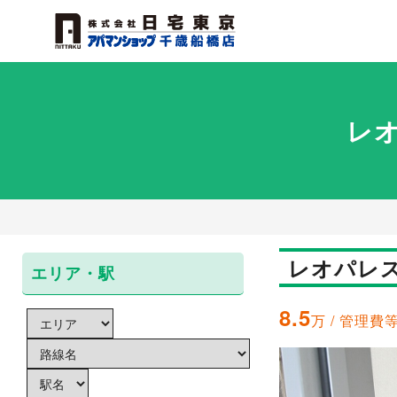
レ
レオパレ
エリア・駅
8.5
万 / 管理費等