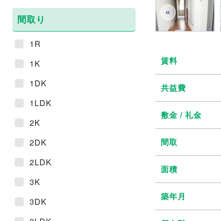
«
間取り
1R
賃料
1K
1DK
共益費
1LDK
敷金 / 礼金
2K
間取
2DK
2LDK
面積
3K
築年月
3DK