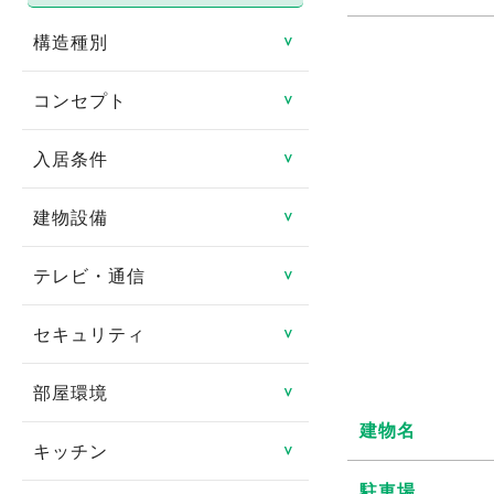
構造種別
＞
コンセプト
鉄骨造
＞
鉄筋コンクリート造
入居条件
リノベーション物件
＞
鉄骨鉄筋コンクリート造
リフォーム済み
建物設備
即入居可
＞
軽量鉄骨造
日当たり良好
ペット相談可
テレビ・通信
エレベータ
＞
木造
閑静な住宅街
楽器相談可
バリアフリー
セキュリティ
CATV
＞
その他
タイル貼り
連帯保証人不要
ゴミ集積場
CSアンテナ
部屋環境
TVインターフォン
＞
家具付き
女性限定
建物名
宅配ボックス
BSアンテナ
オートロック
キッチン
フローリング
＞
デザイナーズ賃貸物件
事務所可
オール電化
インターネット対応
駐車場