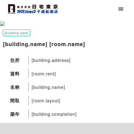
[building.type]
[building.name] [room.name]
住所
[building.address]
賃料
[room.rent]
名称
[building.name]
間取
[room.layout]
築年
[building.completion]