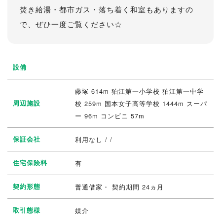
焚き給湯・都市ガス・落ち着く和室もありますの
で、ぜひ一度ご覧ください☆
設備
藤塚 614m 狛江第一小学校 狛江第一中学
周辺施設
校 259m 国本女子高等学校 1444m スーパ
ー 96m コンビニ 57m
保証会社
利用なし / /
住宅保険料
有
契約形態
普通借家・ 契約期間 24ヵ月
取引態様
媒介