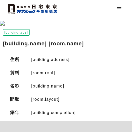
[building.type]
[building.name] [room.name]
住所
[building.address]
賃料
[room.rent]
名称
[building.name]
間取
[room.layout]
築年
[building.completion]