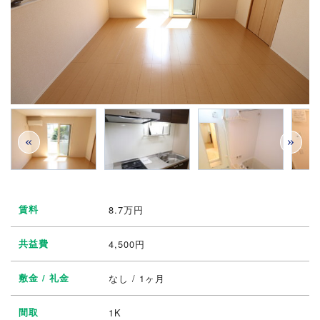
«
»
賃料
8.7
万円
共益費
4,500円
敷金 / 礼金
なし / 1ヶ月
間取
1K