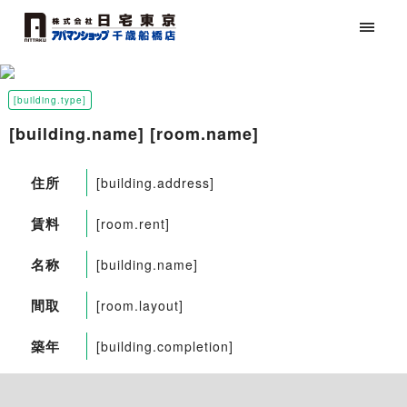
[building.type]
[building.name] [room.name]
住所
[building.address]
賃料
[room.rent]
名称
[building.name]
間取
[room.layout]
築年
[building.completion]