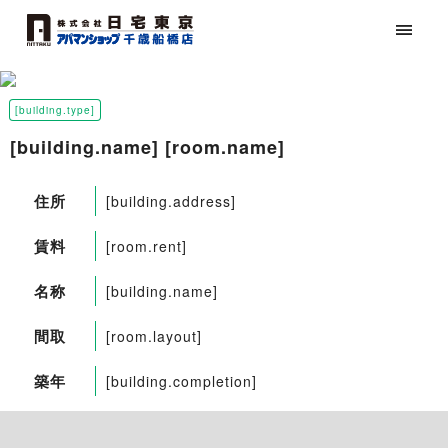
[building.type]
[building.name] [room.name]
住所
[building.address]
賃料
[room.rent]
名称
[building.name]
間取
[room.layout]
築年
[building.completion]