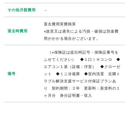
その他月額費用
－
退去費用実費精算
退去時費用
※故意又は過失による汚損・破損は別途費
用がかかる場合がございます。
（※保険証は提出時記号・保険証番号を
ふせてください） ◆１口ＩＨコンロ ◆
エアコン１基（設備：洋室） ◆クローゼ
備考
ット ◆ミニ冷蔵庫 ◆室内洗置 近隣ト
ラブル解決支援サービス付保証プランあ
り 契約期間：２年 更新料：新賃料の１
ヶ月分 身分証明書・収入