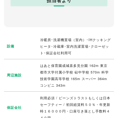
担当者より
冷暖房･洗濯機置場（室内）･IHクッキング
設備
ヒータ･冷蔵庫･室内洗濯置場･クローゼッ
ト･保証会社利用可
はあと保育園成城喜多見分園 162m 東京
都市大学付属小学校 砧中学校 570m 科学
周辺施設
技術学園高等学校 165m スーパー 364m
コンビニ 343m
利用必須 / ビーンズトラストもしくは日本
セーフティー / 初回総賃料５０％・年更新
保証会社
時１６０００円・口座引き落とし手数料４
４０円