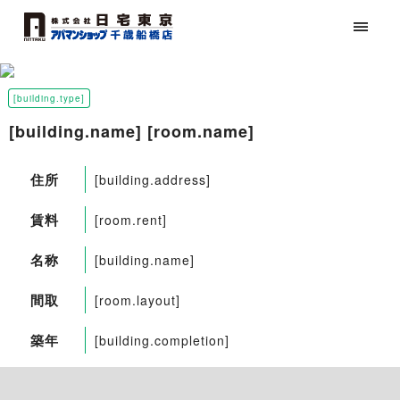
[building.type]
[building.name] [room.name]
住所
[building.address]
賃料
[room.rent]
名称
[building.name]
間取
[room.layout]
築年
[building.completion]