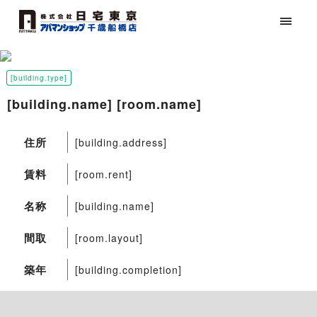
[building.type]
[building.name] [room.name]
住所
[building.address]
賃料
[room.rent]
名称
[building.name]
間取
[room.layout]
築年
[building.completion]