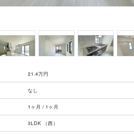
21.4
万円
なし
1ヶ月 / 1ヶ月
3LDK
（西）