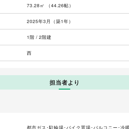
73.28㎡ （44.26帖）
2025年3月（築1年）
1階 / 2階建
西
担当者より
都市ガス･駐輪場･バイク置場･バルコニー･冷暖