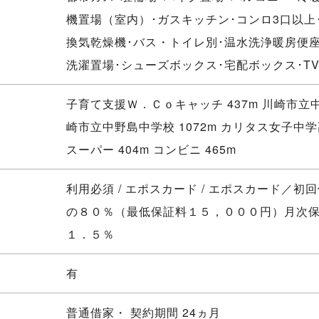
機置場（室内）･ガスキッチン･コンロ3口以上
換気乾燥機･バス・トイレ別･温水洗浄暖房便座
洗濯置場･シューズボックス･宅配ボックス･T
子育て支援Ｗ．Ｃｏキャッチ 437m 川崎市立
崎市立中野島中学校 1072m カリタス女子中学
スーパー 404m コンビニ 465m
利用必須 / エポスカード / エポスカード／初
の８０％（最低保証料１５，０００円）月次
１．５％
有
普通借家・ 契約期間 24ヵ月