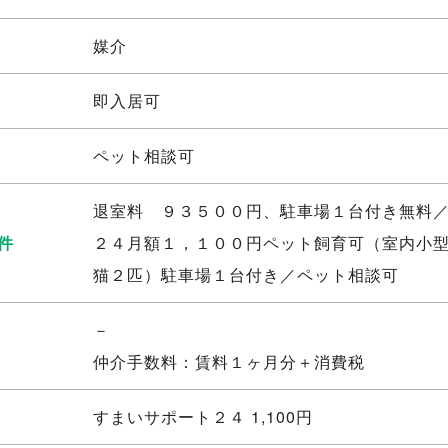
媒介
即入居可
ペット相談可
退室料 ９３５００円、駐車場１台付き無料
件
２４月額１，１００円ペット飼育可（室内小
猫２匹）駐車場１台付き／ペット相談可
－
仲介手数料：賃料１ヶ月分＋消費税
すまいサポート２４ 1,100円