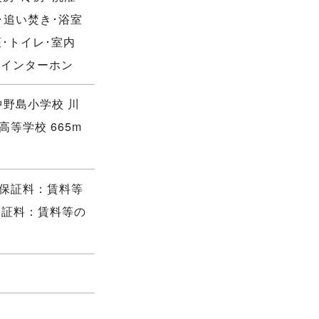
･追い焚き･浴室
･トイレ･室内
Vインターホン
中野島小学校 川
高等学校 665m
回保証料：賃料等
保証料：賃料等の