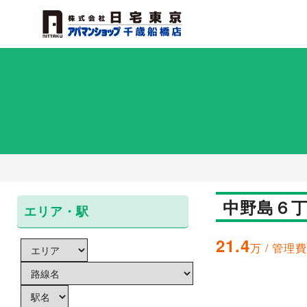
中野島６丁
エリア・駅
21.4
万 / 管理