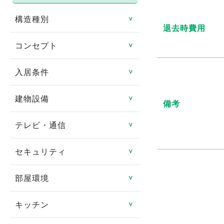
構造種別
＞
退去時費用
コンセプト
鉄骨造
＞
鉄筋コンクリート造
入居条件
リノベーション物件
＞
鉄骨鉄筋コンクリート造
リフォーム済み
建物設備
即入居可
＞
備考
軽量鉄骨造
日当たり良好
ペット相談可
テレビ・通信
エレベータ
＞
木造
閑静な住宅街
楽器相談可
バリアフリー
セキュリティ
CATV
＞
その他
タイル貼り
連帯保証人不要
ゴミ集積場
CSアンテナ
部屋環境
TVインターフォン
＞
家具付き
女性限定
宅配ボックス
BSアンテナ
オートロック
キッチン
フローリング
＞
デザイナーズ賃貸物件
事務所可
オール電化
インターネット対応