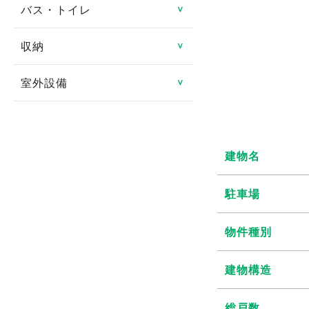
防犯カメラ
ロフト
バス・トイレ
システムキッチン
＞
分譲賃貸
ルームシェア可
都市ガス
地デジ対応TV付
24時間緊急対応
メゾネット
ガスキッチン
タワーマンション
収納
バス・トイレ別
＞
二人入居可
プロパンガス
有線
管理人あり
エアコン
ＩＨクッキングヒータ
室内洗濯機置き場
高齢者向け
室外設備
トランクルーム
＞
光ファイバー
ディンプルキー
1階
コンロ2口以上
独立洗面台
特定優良賃貸住宅
床下収納
駐車場
インターネット月額利用
2階以上
対面キッチン
シャンプードレッサー
料無料
マンスリー可
シューズボックス
駐車場2台可
建物名
角部屋
冷蔵庫
給湯
シェアハウス
クローゼット
駐輪場
駐車場
専用庭
食器洗い乾燥機
追い焚き
ウォークインクローゼッ
バイク置き場
バルコニー・ベランダ
物件種別
ト
ディスポーザー
温水洗浄暖房便座
シェアサイクル
出窓
浴室換気乾燥機
建物構造
南向き
総戸数