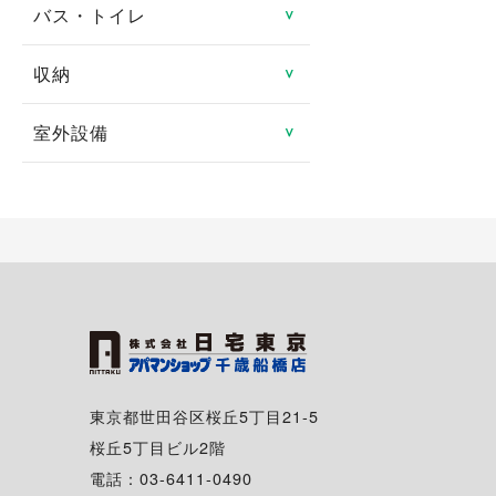
防犯カメラ
ロフト
バス・トイレ
システムキッチン
＞
分譲賃貸
ルームシェア可
都市ガス
地デジ対応TV付
24時間緊急対応
メゾネット
ガスキッチン
タワーマンション
収納
バス・トイレ別
＞
二人入居可
プロパンガス
有線
管理人あり
エアコン
ＩＨクッキングヒータ
室内洗濯機置き場
高齢者向け
室外設備
トランクルーム
＞
光ファイバー
ディンプルキー
1階
コンロ2口以上
独立洗面台
特定優良賃貸住宅
床下収納
駐車場
インターネット月額利用
2階以上
対面キッチン
シャンプードレッサー
料無料
マンスリー可
シューズボックス
駐車場2台可
角部屋
冷蔵庫
給湯
シェアハウス
クローゼット
駐輪場
専用庭
食器洗い乾燥機
追い焚き
ウォークインクローゼッ
バイク置き場
バルコニー・ベランダ
ト
ディスポーザー
温水洗浄暖房便座
シェアサイクル
出窓
東京都世田谷区桜丘5丁目21-5
浴室換気乾燥機
桜丘5丁目ビル2階
南向き
電話：03-6411-0490