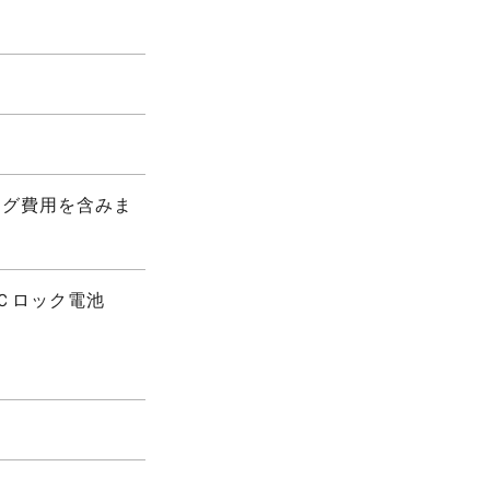
ング費用を含みま
ＩＣロック電池