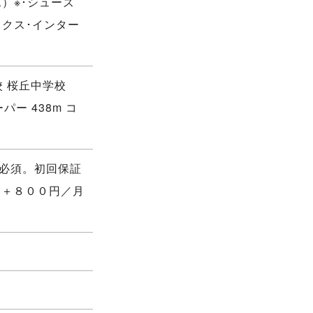
）※･シューズ
ックス･インター
校 桜丘中学校
パー 438m コ
入必須。初回保証
％＋８００円／月