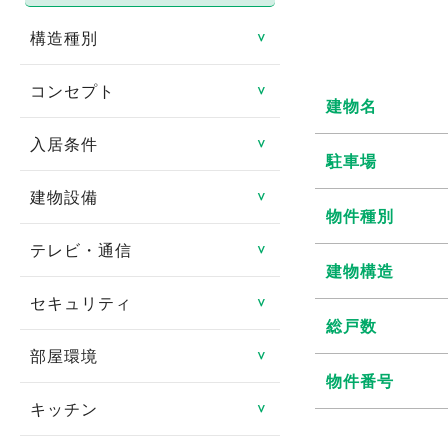
構造種別
＞
コンセプト
鉄骨造
＞
建物名
鉄筋コンクリート造
入居条件
リノベーション物件
＞
駐車場
鉄骨鉄筋コンクリート造
リフォーム済み
建物設備
即入居可
＞
物件種別
軽量鉄骨造
日当たり良好
ペット相談可
テレビ・通信
エレベータ
＞
建物構造
木造
閑静な住宅街
楽器相談可
バリアフリー
セキュリティ
CATV
＞
その他
総戸数
タイル貼り
連帯保証人不要
ゴミ集積場
CSアンテナ
部屋環境
TVインターフォン
＞
家具付き
物件番号
女性限定
宅配ボックス
BSアンテナ
オートロック
キッチン
フローリング
＞
デザイナーズ賃貸物件
事務所可
オール電化
インターネット対応