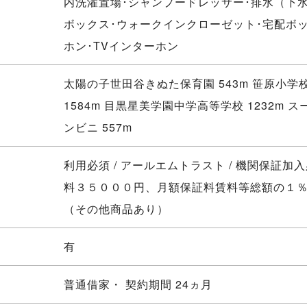
内洗濯置場･シャンプードレッサー･排水（下水
ボックス･ウォークインクローゼット･宅配ボ
ホン･TVインターホン
太陽の子世田谷きぬた保育園 543m 笹原小学
1584m 目黒星美学園中学高等学校 1232m スー
ンビニ 557m
利用必須 / アールエムトラスト / 機関保証加
料３５０００円、月額保証料賃料等総額の１
（その他商品あり）
有
普通借家・ 契約期間 24ヵ月