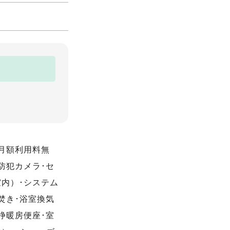
ト月額利用料無
防犯カメラ･セ
室内）･システム
焚き･浴室換気
浄暖房便座･室