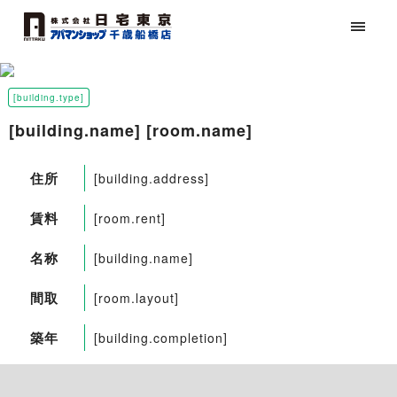
[building.type]
[building.name] [room.name]
住所
[building.address]
賃料
[room.rent]
名称
[building.name]
間取
[room.layout]
築年
[building.completion]