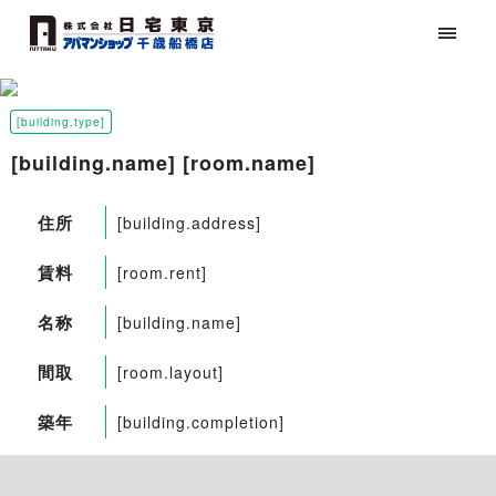
[building.type]
[building.name] [room.name]
住所
[building.address]
賃料
[room.rent]
名称
[building.name]
間取
[room.layout]
築年
[building.completion]