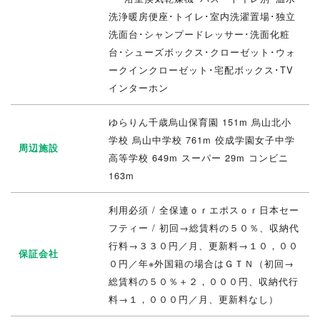
洗浄暖房便座･トイレ･室内洗濯置場･独立
洗面台･シャンプードレッサー･洗面化粧
台･シューズボックス･クローゼット･ウォ
ークインクローゼット･宅配ボックス･TV
インターホン
ゆらりん千歳烏山保育園 151m 烏山北小
学校 烏山中学校 761m 佼成学園女子中学
周辺施設
高等学校 649m スーパー 29m コンビニ
163m
利用必須 / 全保連ｏｒエポスｏｒ日本セー
フティー / 初回→総賃料の５０％、収納代
行料→３３０円／月、更新料→１０，００
保証会社
０円／年※外国籍の場合はＧＴＮ（初回→
総賃料の５０％＋２，０００円、収納代行
料→１，０００円／月、更新料なし）