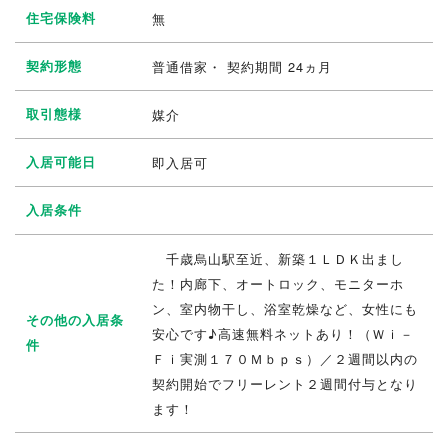
住宅保険料
無
契約形態
普通借家・ 契約期間 24ヵ月
取引態様
媒介
入居可能日
即入居可
入居条件
千歳烏山駅至近、新築１ＬＤＫ出まし
た！内廊下、オートロック、モニターホ
ン、室内物干し、浴室乾燥など、女性にも
その他の入居条
安心です♪高速無料ネットあり！（Ｗｉ－
件
Ｆｉ実測１７０Ｍｂｐｓ）／２週間以内の
契約開始でフリーレント２週間付与となり
ます！