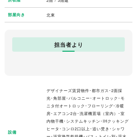
所在階
2階 / 3階建
部屋向き
北東
担当者より
デザイナーズ賃貸物件･都市ガス･2面採
光･角部屋･バルコニー･オートロック･モ
ニタ付オートロック･フローリング･冷暖
房･エアコン2台･洗濯機置場（室内）･室
内物干機･システムキッチン･IHクッキング
ヒータ･コンロ2口以上･追い焚き･シャワ
設備
ー･浴室換気乾燥機･バス・トイレ別･温水