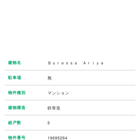
建物名
Ｂｕｒｅｓｓａ Ａｒｉｙａ
駐車場
無
物件種別
マンション
建物構造
鉄骨造
総戸数
5
物件番号
19695264