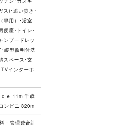
ッチン･ガスキ
ガス)･追い焚き･
（専用）･浴室
房便座･トイレ･
シャンプードレッ
ア･縦型照明付洗
納スペース･玄
･TVインターホ
ｅ 11m 千歳
コンビニ 320m
賃料＋管理費合計