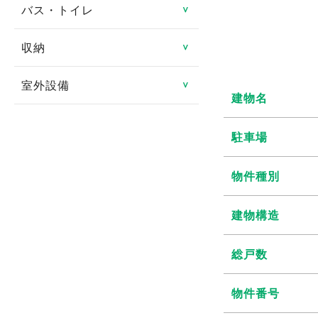
防犯カメラ
ロフト
バス・トイレ
システムキッチン
＞
分譲賃貸
ルームシェア可
都市ガス
地デジ対応TV付
24時間緊急対応
メゾネット
ガスキッチン
タワーマンション
収納
バス・トイレ別
＞
二人入居可
プロパンガス
有線
管理人あり
エアコン
ＩＨクッキングヒータ
室内洗濯機置き場
高齢者向け
室外設備
トランクルーム
＞
光ファイバー
建物名
ディンプルキー
1階
コンロ2口以上
独立洗面台
特定優良賃貸住宅
床下収納
駐車場
インターネット月額利用
2階以上
駐車場
対面キッチン
シャンプードレッサー
料無料
マンスリー可
シューズボックス
駐車場2台可
角部屋
冷蔵庫
物件種別
給湯
シェアハウス
クローゼット
駐輪場
専用庭
食器洗い乾燥機
追い焚き
建物構造
ウォークインクローゼッ
バイク置き場
バルコニー・ベランダ
ト
ディスポーザー
温水洗浄暖房便座
総戸数
シェアサイクル
出窓
浴室換気乾燥機
物件番号
南向き