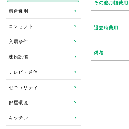
その他月額費用
構造種別
＞
コンセプト
鉄骨造
＞
退去時費用
鉄筋コンクリート造
入居条件
リノベーション物件
＞
備考
鉄骨鉄筋コンクリート造
リフォーム済み
建物設備
即入居可
＞
軽量鉄骨造
日当たり良好
ペット相談可
テレビ・通信
エレベータ
＞
木造
閑静な住宅街
楽器相談可
バリアフリー
セキュリティ
CATV
＞
その他
タイル貼り
連帯保証人不要
ゴミ集積場
CSアンテナ
部屋環境
TVインターフォン
＞
家具付き
女性限定
宅配ボックス
BSアンテナ
オートロック
キッチン
フローリング
＞
デザイナーズ賃貸物件
事務所可
オール電化
インターネット対応