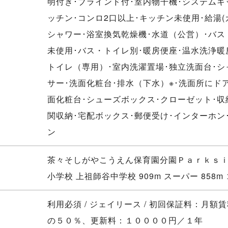
明付き･ブラインド付･室内物干機･システムキ
ッチン･コンロ2口以上･キッチン未使用･給湯(
シャワー･浴室換気乾燥機･水道（公営）･バス
未使用･バス・トイレ別･暖房便座･温水洗浄暖
トイレ（専用）･室内洗濯置場･独立洗面台･
サー･洗面化粧台･排水（下水）※･洗面所にド
面化粧台･シューズボックス･クローゼット･収
関収納･宅配ボックス･郵便受け･インターホン
ン
茶々そしがやこうえん保育園分園Ｐａｒｋｓｉｄ
小学校 上祖師谷中学校 909m スーパー 858m 
利用必須 / ジェイリース / 初回保証料：月額
の５０％、更新料：１００００円／１年