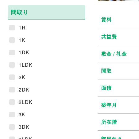
間取り
賃料
1R
共益費
1K
1DK
敷金 / 礼金
1LDK
間取
2K
面積
2DK
2LDK
築年月
3K
所在階
3DK
部屋向き