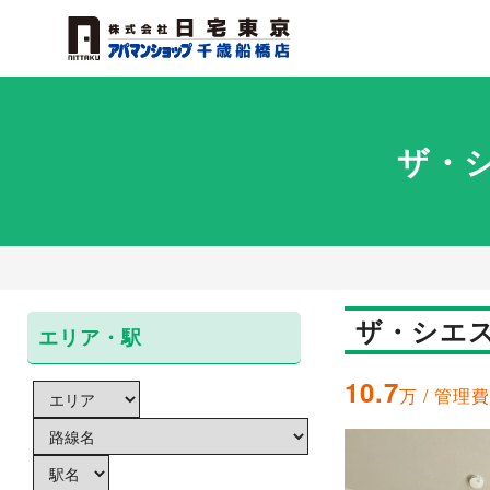
ザ・
ザ・シエ
エリア・駅
10.7
万 / 管理