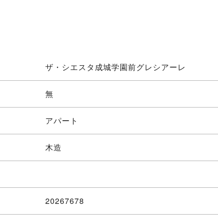
ザ・シエスタ成城学園前グレシアーレ
無
アパート
木造
20267678