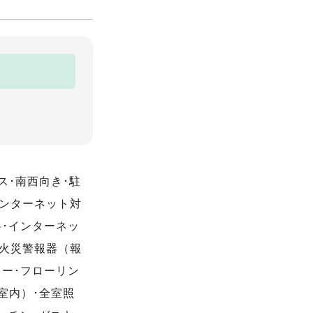
ス･南西向き･駐
インターネット対
料･インターネッ
･火災警報器（報
キー･フローリン
室内）･全室照