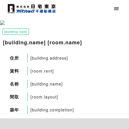
[building.type]
[building.name] [room.name]
住所
[building.address]
賃料
[room.rent]
名称
[building.name]
間取
[room.layout]
築年
[building.completion]