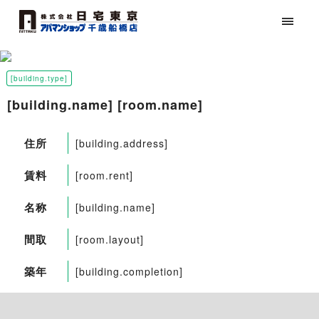
[building.type]
[building.name] [room.name]
住所
[building.address]
賃料
[room.rent]
名称
[building.name]
間取
[room.layout]
築年
[building.completion]