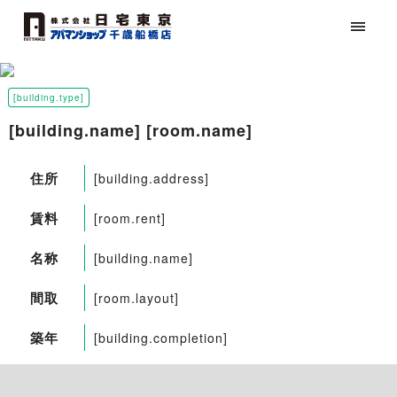
[building.type]
[building.name] [room.name]
住所
[building.address]
賃料
[room.rent]
名称
[building.name]
間取
[room.layout]
築年
[building.completion]