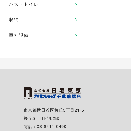
防犯カメラ
ロフト
バス・トイレ
システムキッチン
＞
分譲賃貸
ルームシェア可
都市ガス
地デジ対応TV付
24時間緊急対応
メゾネット
ガスキッチン
タワーマンション
収納
バス・トイレ別
＞
二人入居可
プロパンガス
有線
管理人あり
エアコン
ＩＨクッキングヒータ
室内洗濯機置き場
高齢者向け
室外設備
トランクルーム
＞
光ファイバー
ディンプルキー
1階
コンロ2口以上
独立洗面台
特定優良賃貸住宅
床下収納
駐車場
インターネット月額利用
2階以上
対面キッチン
シャンプードレッサー
料無料
マンスリー可
シューズボックス
駐車場2台可
角部屋
冷蔵庫
給湯
シェアハウス
クローゼット
駐輪場
専用庭
食器洗い乾燥機
追い焚き
ウォークインクローゼッ
バイク置き場
バルコニー・ベランダ
ト
ディスポーザー
温水洗浄暖房便座
シェアサイクル
出窓
東京都世田谷区桜丘5丁目21-5
浴室換気乾燥機
桜丘5丁目ビル2階
南向き
電話：03-6411-0490