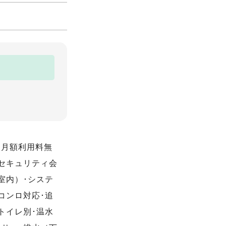
ト月額利用料無
･セキュリティ会
室内）･システ
コンロ対応･追
トイレ別･温水