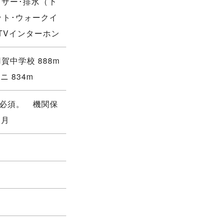
ッサー･排水（下
ット･ウォークイ
TVインターホン
賀中学校 888m
ニ 834m
入必須。 機関保
／月