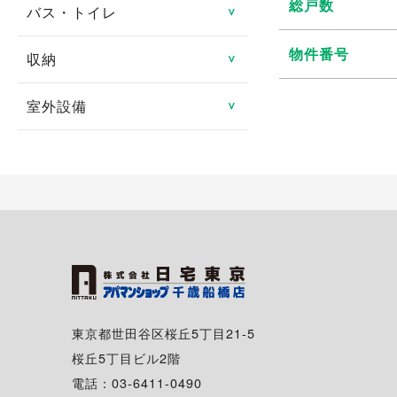
防犯カメラ
総戸数
ロフト
バス・トイレ
システムキッチン
＞
分譲賃貸
ルームシェア可
都市ガス
地デジ対応TV付
24時間緊急対応
メゾネット
物件番号
ガスキッチン
タワーマンション
収納
バス・トイレ別
＞
二人入居可
プロパンガス
有線
管理人あり
エアコン
ＩＨクッキングヒータ
室内洗濯機置き場
高齢者向け
室外設備
トランクルーム
＞
光ファイバー
ディンプルキー
1階
コンロ2口以上
独立洗面台
特定優良賃貸住宅
床下収納
駐車場
インターネット月額利用
2階以上
対面キッチン
シャンプードレッサー
料無料
マンスリー可
シューズボックス
駐車場2台可
角部屋
冷蔵庫
給湯
シェアハウス
クローゼット
駐輪場
専用庭
食器洗い乾燥機
追い焚き
ウォークインクローゼッ
バイク置き場
バルコニー・ベランダ
ト
ディスポーザー
温水洗浄暖房便座
シェアサイクル
出窓
東京都世田谷区桜丘5丁目21-5
浴室換気乾燥機
桜丘5丁目ビル2階
南向き
電話：03-6411-0490