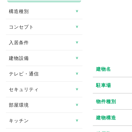
構造種別
＞
コンセプト
鉄骨造
＞
鉄筋コンクリート造
入居条件
リノベーション物件
＞
鉄骨鉄筋コンクリート造
リフォーム済み
建物設備
即入居可
＞
軽量鉄骨造
建物名
日当たり良好
ペット相談可
テレビ・通信
エレベータ
＞
木造
閑静な住宅街
駐車場
楽器相談可
バリアフリー
セキュリティ
CATV
＞
その他
タイル貼り
連帯保証人不要
ゴミ集積場
物件種別
CSアンテナ
部屋環境
TVインターフォン
＞
家具付き
女性限定
宅配ボックス
BSアンテナ
建物構造
オートロック
キッチン
フローリング
＞
デザイナーズ賃貸物件
事務所可
オール電化
インターネット対応