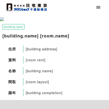
[building.type]
[building.name] [room.name]
住所
[building.address]
賃料
[room.rent]
名称
[building.name]
間取
[room.layout]
築年
[building.completion]