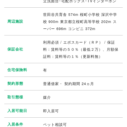
立洗面台･宅配ボックス･TVインターホン
世田谷共育舎 574m 桜町小学校 深沢中学
周辺施設
校 900m 東京都立桜町高等学校 202m ス
ーパー 696m コンビニ 372m
利用必須 / エポスカード（ＲＰ） / 保証
保証会社
料：賃料等の５０％（最低２万）、月額保
証料：賃料等の１％（更新料無）
住宅保険料
有
契約形態
普通借家・ 契約期間 24ヵ月
取引態様
媒介
入居可能日
即入居可
入居条件
ペット相談可