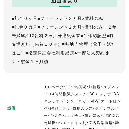
担当者より
■礼金０ヶ月■フリーレント２カ月※賃料のみ
■礼金０カ月■フリーレント２カ月※賃料のみ、２年
未満解約時賃料２ヵ月分違約金有■生体認証型■駐
輪場無料（先着１０台）■敷地内禁煙（電子・紙た
ばこ）■指定保証会社利用必須※一部法人契約除
く・敷金１ヶ月積
エレベータ･ゴミ集積場･駐輪場･メゾネッ
ト･24時間換気システム･CSアンテナ･BS
アンテナ･インターネット対応･オートロッ
設備
ク･防犯カメラ･防犯ガラス･ディンプルキ
ー･システムキッチン･追い焚き･浴室換気
乾燥機･バス・トイレ別･室内洗濯置場･独