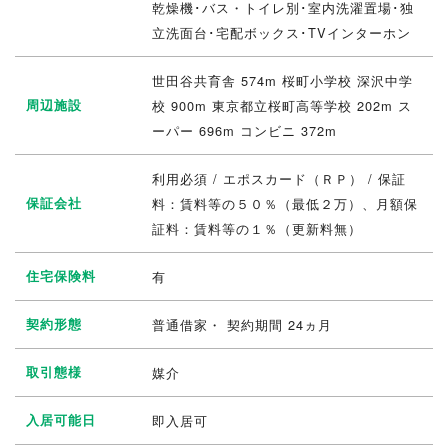
乾燥機･バス・トイレ別･室内洗濯置場･独
立洗面台･宅配ボックス･TVインターホン
世田谷共育舎 574m 桜町小学校 深沢中学
周辺施設
校 900m 東京都立桜町高等学校 202m ス
ーパー 696m コンビニ 372m
利用必須 / エポスカード（ＲＰ） / 保証
保証会社
料：賃料等の５０％（最低２万）、月額保
証料：賃料等の１％（更新料無）
住宅保険料
有
契約形態
普通借家・ 契約期間 24ヵ月
取引態様
媒介
入居可能日
即入居可