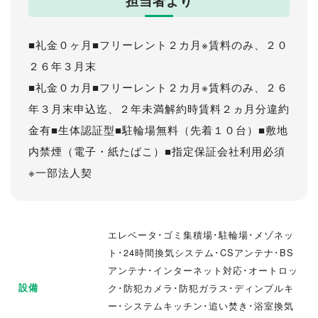
担当者より
■礼金０ヶ月■フリーレント２カ月※賃料のみ、２０
２６年３月末
■礼金０カ月■フリーレント２カ月※賃料のみ、２６
年３月末申込迄、２年未満解約時賃料２ヵ月分違約
金有■生体認証型■駐輪場無料（先着１０台）■敷地
内禁煙（電子・紙たばこ）■指定保証会社利用必須
※一部法人契
エレベータ･ゴミ集積場･駐輪場･メゾネッ
ト･24時間換気システム･CSアンテナ･BS
アンテナ･インターネット対応･オートロッ
設備
ク･防犯カメラ･防犯ガラス･ディンプルキ
ー･システムキッチン･追い焚き･浴室換気