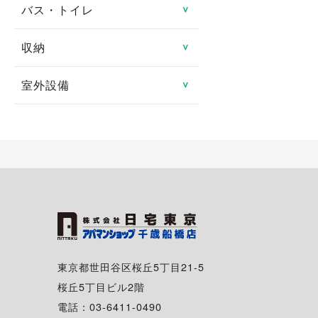
防犯カメラ
ロフト
バス・トイレ
システムキッチン
＞
分譲賃貸
ルームシェア可
都市ガス
地デジ対応TV付
24時間緊急対応
メゾネット
ガスキッチン
タワーマンション
収納
バス・トイレ別
＞
二人入居可
プロパンガス
有線
管理人あり
エアコン
ＩＨクッキングヒータ
室内洗濯機置き場
高齢者向け
室外設備
トランクルーム
＞
光ファイバー
ディンプルキー
1階
コンロ2口以上
独立洗面台
特定優良賃貸住宅
床下収納
駐車場
インターネット月額利用
2階以上
対面キッチン
シャンプードレッサー
料無料
マンスリー可
シューズボックス
駐車場2台可
角部屋
冷蔵庫
給湯
シェアハウス
クローゼット
駐輪場
専用庭
食器洗い乾燥機
追い焚き
ウォークインクローゼッ
バイク置き場
バルコニー・ベランダ
ト
ディスポーザー
温水洗浄暖房便座
シェアサイクル
出窓
東京都世田谷区桜丘5丁目21-5
浴室換気乾燥機
桜丘5丁目ビル2階
南向き
電話：03-6411-0490