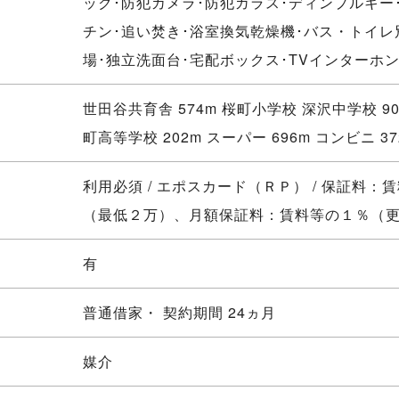
ック･防犯カメラ･防犯ガラス･ディンプルキー
チン･追い焚き･浴室換気乾燥機･バス・トイレ
場･独立洗面台･宅配ボックス･TVインターホ
世田谷共育舎 574m 桜町小学校 深沢中学校 9
町高等学校 202m スーパー 696m コンビニ 37
利用必須 / エポスカード（ＲＰ） / 保証料：
（最低２万）、月額保証料：賃料等の１％（
有
普通借家・ 契約期間 24ヵ月
媒介