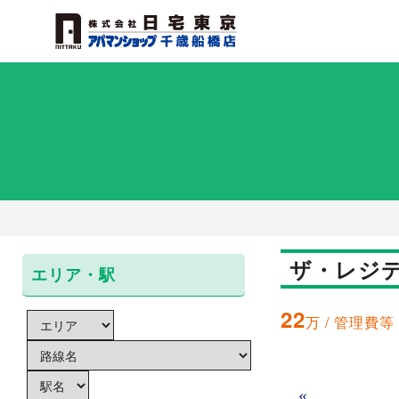
ザ・レジデ
エリア・駅
22
万 / 管理費等 
«