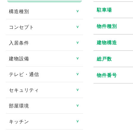
駐車場
構造種別
＞
物件種別
コンセプト
鉄骨造
＞
鉄筋コンクリート造
建物構造
入居条件
リノベーション物件
＞
鉄骨鉄筋コンクリート造
リフォーム済み
建物設備
総戸数
即入居可
＞
軽量鉄骨造
日当たり良好
ペット相談可
テレビ・通信
エレベータ
物件番号
＞
木造
閑静な住宅街
楽器相談可
バリアフリー
セキュリティ
CATV
＞
その他
タイル貼り
連帯保証人不要
ゴミ集積場
CSアンテナ
部屋環境
TVインターフォン
＞
家具付き
女性限定
宅配ボックス
BSアンテナ
オートロック
キッチン
フローリング
＞
デザイナーズ賃貸物件
事務所可
オール電化
インターネット対応