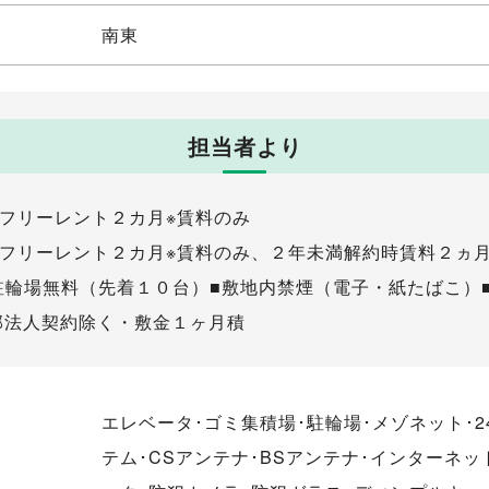
南東
担当者より
■フリーレント２カ月※賃料のみ
■フリーレント２カ月※賃料のみ、２年未満解約時賃料２ヵ
駐輪場無料（先着１０台）■敷地内禁煙（電子・紙たばこ）
部法人契約除く・敷金１ヶ月積
エレベータ･ゴミ集積場･駐輪場･メゾネット･
テム･CSアンテナ･BSアンテナ･インターネッ