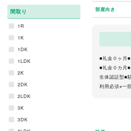
部屋向き
間取り
1R
1K
1DK
■礼金０ヶ月
1LDK
■礼金０カ月
2K
生体認証型■
2DK
利用必須※一
2LDK
3K
3DK