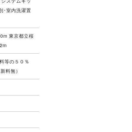
･システムキッ
別･室内洗濯置
ン
00m 東京都立桜
2m
賃料等の５０％
更新料無）