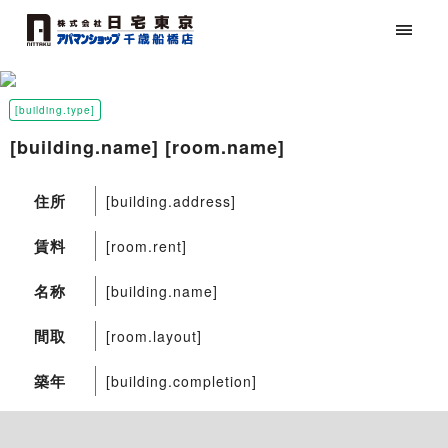
[building.type]
[building.name] [room.name]
住所
[building.address]
賃料
[room.rent]
名称
[building.name]
間取
[room.layout]
築年
[building.completion]