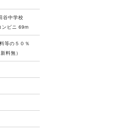
世田谷中学校
コンビニ 69m
賃料等の５０％
更新料無）