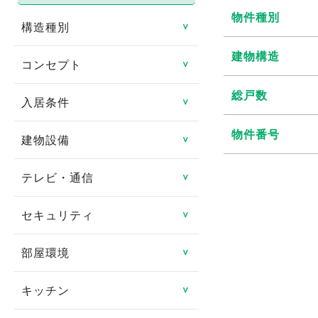
物件種別
構造種別
＞
建物構造
コンセプト
鉄骨造
＞
総戸数
鉄筋コンクリート造
入居条件
リノベーション物件
＞
鉄骨鉄筋コンクリート造
物件番号
リフォーム済み
建物設備
即入居可
＞
軽量鉄骨造
日当たり良好
ペット相談可
テレビ・通信
エレベータ
＞
木造
閑静な住宅街
楽器相談可
バリアフリー
セキュリティ
CATV
＞
その他
タイル貼り
連帯保証人不要
ゴミ集積場
CSアンテナ
部屋環境
TVインターフォン
＞
家具付き
女性限定
宅配ボックス
BSアンテナ
オートロック
キッチン
フローリング
＞
デザイナーズ賃貸物件
事務所可
オール電化
インターネット対応