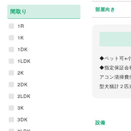
部屋向き
間取り
1R
1K
1DK
◆ペット可※
1LDK
◆指定保証会
2K
アコン清掃費
2DK
型犬猫計２匹
2LDK
3K
3DK
設備