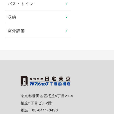
防犯カメラ
ロフト
バス・トイレ
システムキッチン
＞
分譲賃貸
ルームシェア可
都市ガス
地デジ対応TV付
24時間緊急対応
メゾネット
ガスキッチン
タワーマンション
収納
バス・トイレ別
＞
二人入居可
プロパンガス
有線
管理人あり
エアコン
ＩＨクッキングヒータ
室内洗濯機置き場
高齢者向け
室外設備
トランクルーム
＞
光ファイバー
ディンプルキー
1階
コンロ2口以上
独立洗面台
特定優良賃貸住宅
床下収納
駐車場
インターネット月額利用
2階以上
対面キッチン
シャンプードレッサー
料無料
マンスリー可
シューズボックス
駐車場2台可
角部屋
冷蔵庫
給湯
シェアハウス
クローゼット
駐輪場
専用庭
食器洗い乾燥機
追い焚き
ウォークインクローゼッ
バイク置き場
バルコニー・ベランダ
ト
ディスポーザー
温水洗浄暖房便座
シェアサイクル
出窓
東京都世田谷区桜丘5丁目21-5
浴室換気乾燥機
桜丘5丁目ビル2階
南向き
電話：03-6411-0490