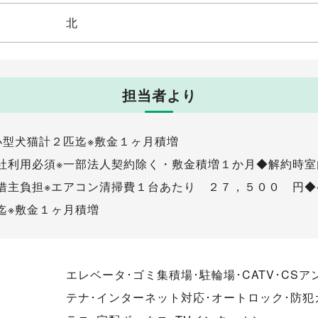
北
担当者より
小型犬猫計２匹迄※敷金１ヶ月積増
社利用必須※一部法人契約除く・敷金積増１か月◆解約時室
借主負担※エアコン清掃費１台あたり ２７，５００ 円◆
迄※敷金１ヶ月積増
エレベータ･ゴミ集積場･駐輪場･CATV･CSア
テナ･インターネット対応･オートロック･防犯