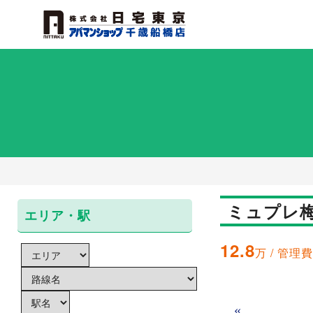
ミュプレ梅
エリア・駅
12.8
万 / 管理費
«