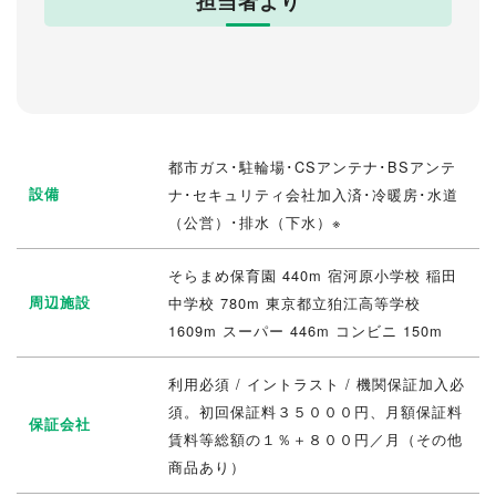
担当者より
都市ガス･駐輪場･CSアンテナ･BSアンテ
設備
ナ･セキュリティ会社加入済･冷暖房･水道
（公営）･排水（下水）※
そらまめ保育園 440m 宿河原小学校 稲田
周辺施設
中学校 780m 東京都立狛江高等学校
1609m スーパー 446m コンビニ 150m
利用必須 / イントラスト / 機関保証加入必
須。初回保証料３５０００円、月額保証料
保証会社
賃料等総額の１％＋８００円／月（その他
商品あり）