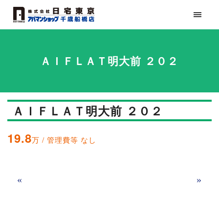
ＡＩＦＬＡＴ明大前 ２０２
ＡＩＦＬＡＴ明大前 ２０２
19.8
万 / 管理費等 なし
«
»