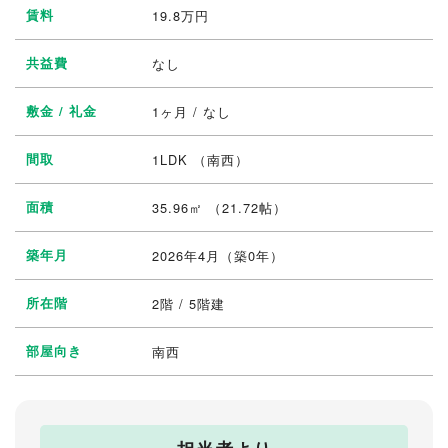
賃料
19.8
万円
共益費
なし
敷金 / 礼金
1ヶ月 / なし
間取
1LDK
（南西）
面積
35.96㎡ （21.72帖）
築年月
2026年4月（築0年）
所在階
2階 / 5階建
部屋向き
南西