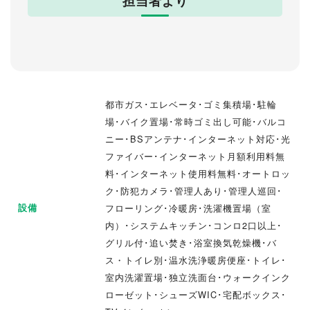
担当者より
都市ガス･エレベータ･ゴミ集積場･駐輪
場･バイク置場･常時ゴミ出し可能･バルコ
ニー･BSアンテナ･インターネット対応･光
ファイバー･インターネット月額利用料無
料･インターネット使用料無料･オートロッ
ク･防犯カメラ･管理人あり･管理人巡回･
設備
フローリング･冷暖房･洗濯機置場（室
内）･システムキッチン･コンロ2口以上･
グリル付･追い焚き･浴室換気乾燥機･バ
ス・トイレ別･温水洗浄暖房便座･トイレ･
室内洗濯置場･独立洗面台･ウォークインク
ローゼット･シューズWIC･宅配ボックス･