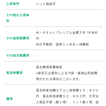
入居条件
ペット相談可
その他の入居条
件
Ｍ－ＲＥＡＬプレミアム会費２年 19,800
その他初期費用
円
仲介手数料：賃料１ヶ月分＋消費税
その他月額費用
－
退去費用実費精算
退去時費用
※故意又は過失による汚損・破損は別途費
用がかかる場合がございます。
退去時食洗機エアコン清掃費１９，８００
円 退去時清掃費５２，８００円、大手法
備考
人保証不要（敷１増）、ペット敷１増、短