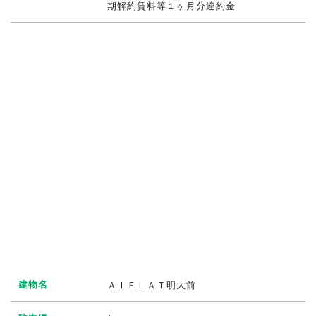
期解約賃料等１ヶ月分違約金
建物名
ＡＩＦＬＡＴ明大前