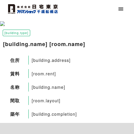
[building.type]
[building.name] [room.name]
住所
[building.address]
賃料
[room.rent]
名称
[building.name]
間取
[room.layout]
築年
[building.completion]