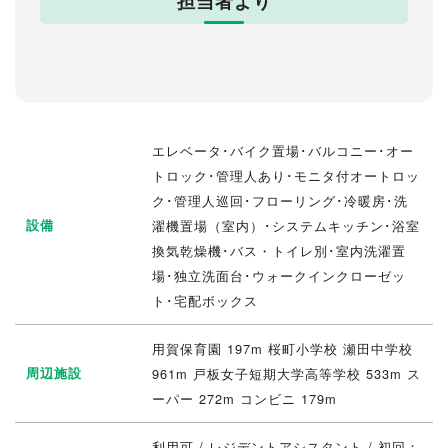
担当者より
エレベータ･バイク置場･バルコニー･オー
トロック･管理人あり･モニタ付オートロッ
ク･管理人巡回･フローリング･冷暖房･洗
設備
濯機置場（室内）･システムキッチン･浴室
換気乾燥機･バス・トイレ別･室内洗濯置
場･独立洗面台･ウォークインクローゼッ
ト･宅配ボックス
用賀保育園 197m 桜町小学校 瀬田中学校
周辺施設
961m 戸板女子短期大学高等学校 533m ス
ーパー 272m コンビニ 179m
利用可 / レジデントアシスタント / 初回：