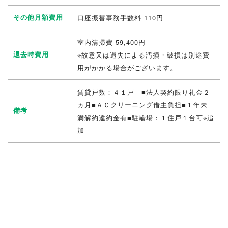
その他月額費用
口座振替事務手数料 110円
室内清掃費 59,400円
退去時費用
※故意又は過失による汚損・破損は別途費
用がかかる場合がございます。
賃貸戸数：４１戸 ■法人契約限り礼金２
ヵ月■ＡＣクリーニング借主負担■１年未
備考
満解約違約金有■駐輪場：１住戸１台可※追
加