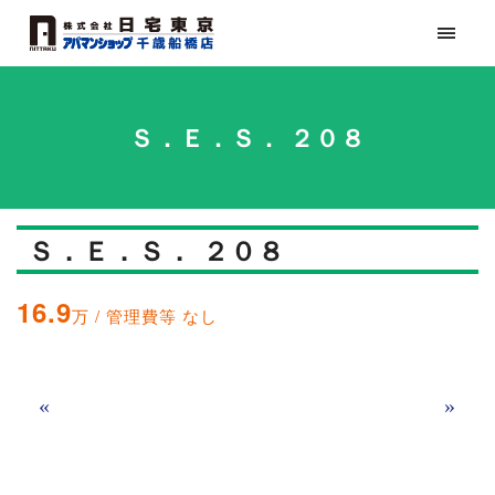
Ｓ．Ｅ．Ｓ． ２０８
Ｓ．Ｅ．Ｓ． ２０８
16.9
万 / 管理費等 なし
«
»