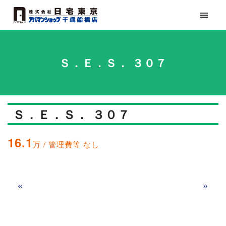
Ｓ．Ｅ．Ｓ． ３０７
Ｓ．Ｅ．Ｓ． ３０７
16.1
万 / 管理費等 なし
«
»