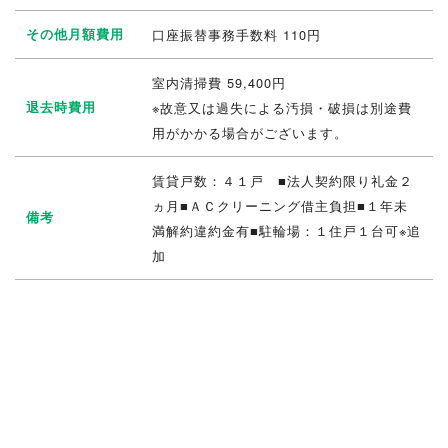
その他月額費用
口座振替事務手数料 110円
室内清掃費 59,400円
退去時費用
※故意又は過失による汚損・破損は別途費
用がかかる場合がございます。
賃貸戸数：４１戸 ■法人契約限り礼金２
ヵ月■ＡＣクリーニング借主負担■１年未
備考
満解約違約金有■駐輪場：１住戸１台可※追
加