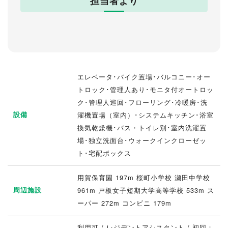
担当者より
エレベータ･バイク置場･バルコニー･オー
トロック･管理人あり･モニタ付オートロッ
ク･管理人巡回･フローリング･冷暖房･洗
設備
濯機置場（室内）･システムキッチン･浴室
換気乾燥機･バス・トイレ別･室内洗濯置
場･独立洗面台･ウォークインクローゼッ
ト･宅配ボックス
用賀保育園 197m 桜町小学校 瀬田中学校
周辺施設
961m 戸板女子短期大学高等学校 533m ス
ーパー 272m コンビニ 179m
利用可 / レジデントアシスタント / 初回：