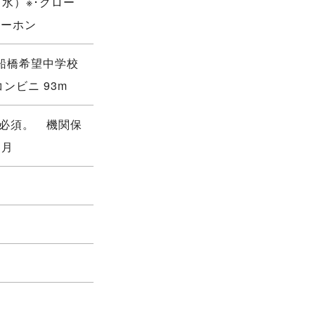
水）※･クロー
ターホン
立船橋希望中学校
コンビニ 93m
入必須。 機関保
／月