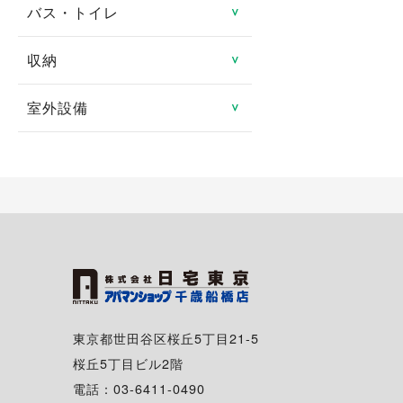
防犯カメラ
ロフト
バス・トイレ
システムキッチン
＞
分譲賃貸
ルームシェア可
都市ガス
地デジ対応TV付
24時間緊急対応
メゾネット
ガスキッチン
タワーマンション
収納
バス・トイレ別
＞
二人入居可
プロパンガス
有線
管理人あり
エアコン
ＩＨクッキングヒータ
室内洗濯機置き場
高齢者向け
室外設備
トランクルーム
＞
光ファイバー
ディンプルキー
1階
コンロ2口以上
独立洗面台
特定優良賃貸住宅
床下収納
駐車場
インターネット月額利用
2階以上
対面キッチン
シャンプードレッサー
料無料
マンスリー可
シューズボックス
駐車場2台可
角部屋
冷蔵庫
給湯
シェアハウス
クローゼット
駐輪場
専用庭
食器洗い乾燥機
追い焚き
ウォークインクローゼッ
バイク置き場
バルコニー・ベランダ
ト
ディスポーザー
温水洗浄暖房便座
シェアサイクル
出窓
東京都世田谷区桜丘5丁目21-5
浴室換気乾燥機
桜丘5丁目ビル2階
南向き
電話：03-6411-0490