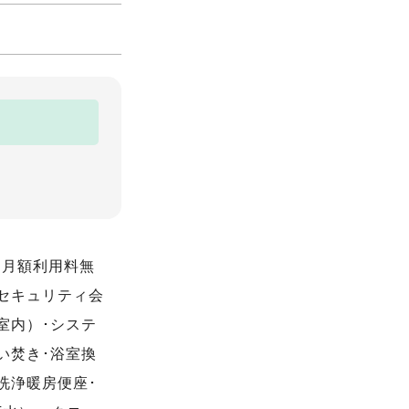
ト月額利用料無
･セキュリティ会
室内）･システ
い焚き･浴室換
洗浄暖房便座･