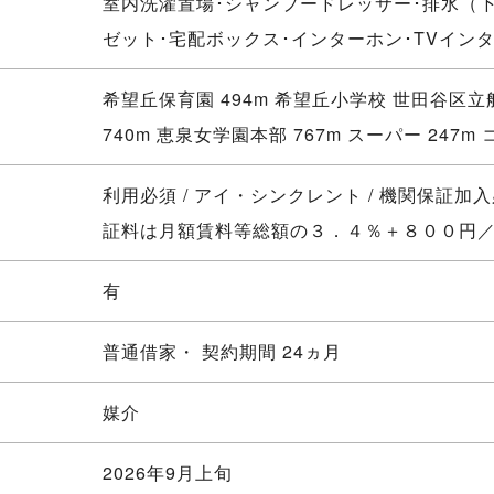
室内洗濯置場･シャンプードレッサー･排水（下
ゼット･宅配ボックス･インターホン･TVイン
希望丘保育園 494m 希望丘小学校 世田谷区
740m 恵泉女学園本部 767m スーパー 247m 
利用必須 / アイ・シンクレント / 機関保証加
証料は月額賃料等総額の３．４％＋８００円
有
普通借家・ 契約期間 24ヵ月
媒介
2026年9月上旬