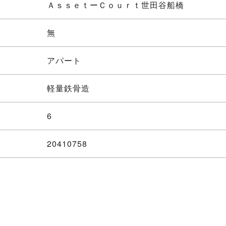
ＡｓｓｅｔーＣｏｕｒｔ世田谷船橋
無
アパート
軽量鉄骨造
6
20410758