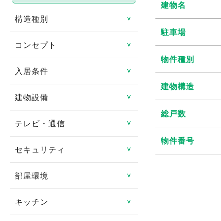
建物名
構造種別
＞
駐車場
コンセプト
鉄骨造
＞
物件種別
鉄筋コンクリート造
入居条件
リノベーション物件
＞
建物構造
鉄骨鉄筋コンクリート造
リフォーム済み
建物設備
即入居可
＞
総戸数
軽量鉄骨造
日当たり良好
ペット相談可
テレビ・通信
エレベータ
＞
木造
閑静な住宅街
物件番号
楽器相談可
バリアフリー
セキュリティ
CATV
＞
その他
タイル貼り
連帯保証人不要
ゴミ集積場
CSアンテナ
部屋環境
TVインターフォン
＞
家具付き
女性限定
宅配ボックス
BSアンテナ
オートロック
キッチン
フローリング
＞
デザイナーズ賃貸物件
事務所可
オール電化
インターネット対応