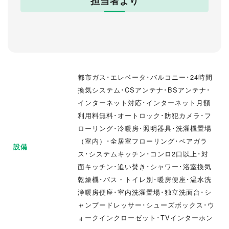
担当者より
都市ガス･エレベータ･バルコニー･24時間
換気システム･CSアンテナ･BSアンテナ･
インターネット対応･インターネット月額
利用料無料･オートロック･防犯カメラ･フ
ローリング･冷暖房･照明器具･洗濯機置場
（室内）･全居室フローリング･ペアガラ
設備
ス･システムキッチン･コンロ2口以上･対
面キッチン･追い焚き･シャワー･浴室換気
乾燥機･バス・トイレ別･暖房便座･温水洗
浄暖房便座･室内洗濯置場･独立洗面台･シ
ャンプードレッサー･シューズボックス･ウ
ォークインクローゼット･TVインターホン