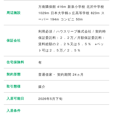
方南隣保館 416m 新泉小学校 北沢中学校
周辺施設
1029m 日本大学鶴ヶ丘高等学校 823m ス
ーパー 194m コンビニ 50m
利用必須 / ハウスリーブ株式会社 / 契約時
保証委託料：２．２万／月額保証委託料：
保証会社
賃料総額の２．２％又は５．５％ ※ペッ
ト可は２．５万／２．５％
住宅保険料
有
契約形態
普通借家・ 契約期間 24ヵ月
取引態様
媒介
入居可能日
2026年5月下旬
入居条件