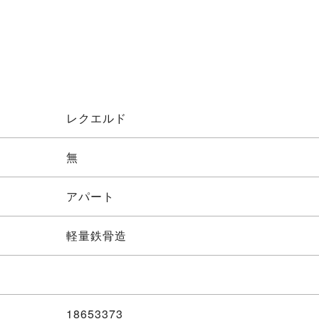
レクエルド
無
アパート
軽量鉄骨造
18653373