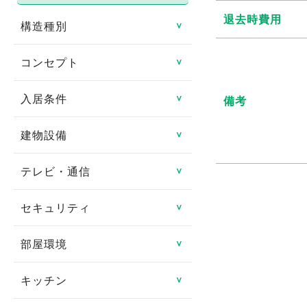
退去時費用
構造種別
＞
コンセプト
鉄骨造
＞
鉄筋コンクリート造
入居条件
リノベーション物件
備考
＞
鉄骨鉄筋コンクリート造
リフォーム済み
建物設備
即入居可
＞
軽量鉄骨造
日当たり良好
ペット相談可
テレビ・通信
エレベータ
＞
木造
閑静な住宅街
楽器相談可
バリアフリー
セキュリティ
CATV
＞
その他
タイル貼り
連帯保証人不要
ゴミ集積場
CSアンテナ
部屋環境
TVインターフォン
＞
家具付き
女性限定
宅配ボックス
BSアンテナ
オートロック
キッチン
フローリング
＞
デザイナーズ賃貸物件
事務所可
オール電化
インターネット対応