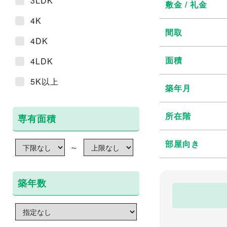
3LDK
敷金 / 礼金
4K
間取
4DK
面積
4LDK
5K以上
築年月
所在階
専有面積
部屋向き
～
築年数