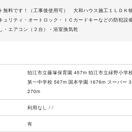
ト無料です！（工事後使用可） 大和ハウス施工１ＬＤＫ
キュリティ・オートロック・ＩＣカードキーなどの防犯設
し・エアコン（２台）・浴室換気乾
狛江市立藤塚保育園 457m 狛江市立緑野小学
第一中学校 567m 国本学園 1676m スーパー 
270m
利用なし / /
有