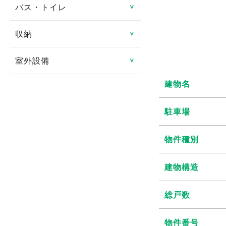
防犯カメラ
ロフト
バス・トイレ
システムキッチン
＞
分譲賃貸
ルームシェア可
都市ガス
地デジ対応TV付
24時間緊急対応
メゾネット
ガスキッチン
タワーマンション
収納
バス・トイレ別
＞
二人入居可
プロパンガス
有線
管理人あり
エアコン
ＩＨクッキングヒータ
室内洗濯機置き場
高齢者向け
室外設備
トランクルーム
＞
光ファイバー
ディンプルキー
1階
コンロ2口以上
独立洗面台
特定優良賃貸住宅
建物名
床下収納
駐車場
インターネット月額利用
2階以上
対面キッチン
シャンプードレッサー
料無料
マンスリー可
シューズボックス
駐車場2台可
駐車場
角部屋
冷蔵庫
給湯
シェアハウス
クローゼット
駐輪場
物件種別
専用庭
食器洗い乾燥機
追い焚き
ウォークインクローゼッ
バイク置き場
バルコニー・ベランダ
建物構造
ト
ディスポーザー
温水洗浄暖房便座
シェアサイクル
出窓
総戸数
浴室換気乾燥機
南向き
物件番号