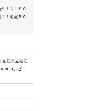
物件！ＡＬＳＯ
備！！宅配ＢＯ
校 狛江市立狛江
336m コンビニ