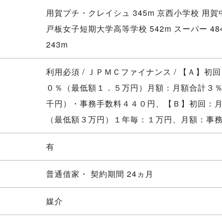
用賀プチ・クレイシュ 345m 京西小学校 用賀中
戸板女子短期大学高等学校 542m スーパー 48
243m
利用必須 / ＪＰＭＣファイナンス / 【Ａ】初
０％（最低額１．５万円）月額：月額合計３
千円）・事務手数料４４０円、【Ｂ】初回：
（最低額３万円）１年毎：１万円、月額：事
有
普通借家・ 契約期間 24ヵ月
媒介