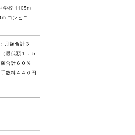
学校 1105m
4m コンビニ
回：月額合計３
％（最低額１．５
月額合計６０％
務手数料４４０円