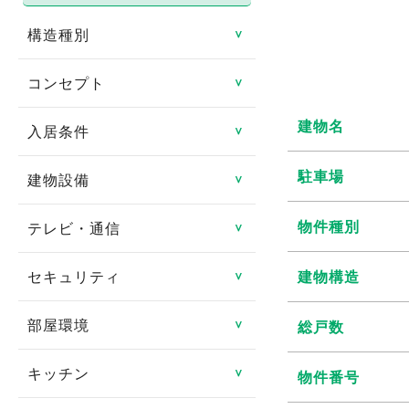
構造種別
＞
コンセプト
鉄骨造
＞
建物名
鉄筋コンクリート造
入居条件
リノベーション物件
＞
鉄骨鉄筋コンクリート造
リフォーム済み
駐車場
建物設備
即入居可
＞
軽量鉄骨造
日当たり良好
ペット相談可
物件種別
テレビ・通信
エレベータ
＞
木造
閑静な住宅街
楽器相談可
バリアフリー
セキュリティ
建物構造
CATV
＞
その他
タイル貼り
連帯保証人不要
ゴミ集積場
CSアンテナ
部屋環境
TVインターフォン
総戸数
＞
家具付き
女性限定
宅配ボックス
BSアンテナ
オートロック
キッチン
フローリング
物件番号
＞
デザイナーズ賃貸物件
事務所可
オール電化
インターネット対応