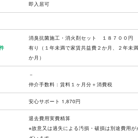
即入居可
消臭抗菌施工・消火剤セット １８７００円
件
有り（１年未満で家賃共益費２か月、２年未
か月）
－
仲介手数料：賃料１ヶ月分＋消費税
安心サポート 1,870円
退去費用実費精算
※故意又は過失による汚損・破損は別途費用が
ざいます。