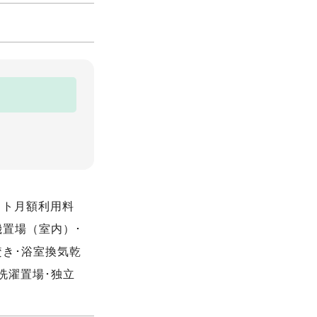
ット月額利用料
機置場（室内）･
焚き･浴室換気乾
洗濯置場･独立